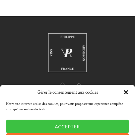
Gérer le consentement aux cookies
Notre site internet utilise des cookies, pour vous proposer une expérience complète
ainsi qu'une analyse du trafic.
HOME
PHILIPPE ARDISSON
PHILOSOPHY
WINES SELECTION
MY ACCOUNT
CART
CONTACT
ACCEPTER