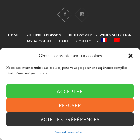
HOME
PHILIPPE ARDISSON
PHILOSOPHY
WINES SELECTION
MY ACCOUNT
CART
CONTACT
Gérer le consentement aux cookies
Conditions générales de ventes
|
Mentions légales
|
Notre site internet utilise des cookies, pour vous proposer une expérience complète
Cookies
ainsi qu'une analyse du trafic.
Handcrafted by METRONOMI ©
ACCEPTER
REFUSER
VOIR LES PRÉFÉRENCES
General terms of sale